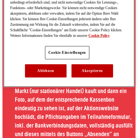
unbedingt erforderlich sind, und nicht notwendige Cookies für Leistungs-,
Die Aktionswebseite ist auch erreichbar, indem der
Funktions- oder Marketingzwecke. Sie können nicht notwendige Cookies
Teilnehmer den QR-Code auf der Aktions-Deko in den
akzeptieren, ablehnen oder verwalten, indem Sie auf die Option Ihrer Wahl
klicken. Sie können Ihre Cookie-Einstellungen jederzeit ändern oder Ihre
teilnehmenden Märkten einscannt. Eine Person
Zustimmung mit Wirkung für die Zukunft widerrufen, indem Sie auf die
nimmt an der Aktion teil, indem sie in einem
Schaltfläche "Cookie-Einstellungen" am Ende unserer Cookie Policy klicken.
Weitere Informationen finden Sie ebenfalls in unserer
Cookie Policy
.
Kaufvorgang im Zeitraum von 16.02.2026 bis
30.06.2026 zwei Tafeln der Sorten Ferrero Rocher
Cookie-Einstellungen
Tafel Original 90g, Ferrero Rocher Tafel Weiß 90g,
Ferrero Rocher Tafel 70% Kakao im
Ablehnen
Akzeptieren
Schokoladenmantel 90g oder Raffaello Tafel 90g –
im Folgenden auch „teilnehmende Tafel(n)“ – im
Markt (nur stationärer Handel) kauft und dann ein
Foto, auf dem der entsprechende Kassenbon
eindeutig zu sehen ist, auf der Aktionswebsite
hochlädt, die Pflichtangaben im Teilnahmeformular,
inkl. der Bankverbindungsdaten, vollständig ausfüllt
und dieses mittels des Buttons „Absenden“ an